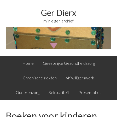
Ger Dierx
mijn eigen archief
Home
Geestelijke Gezondheidszorg
Chronische ziekten
Vrijwilligerswerk
Ouderenzorg
Seksualiteit
Presentaties
Boeken voor kinderen