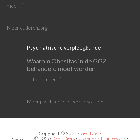
meer ...]
Meer ouderenzorg
Psychiatrische verpleegkunde
Waarom Obesitas in de GGZ
behandeld moet worden
…
[Lees meer ...]
Meer psychiatrische verpleegkunde
Copyright © 2026 ·
Ger Dierx
Copyright © 2026 ·
Ger Dierx
op
Genesis Framework
·