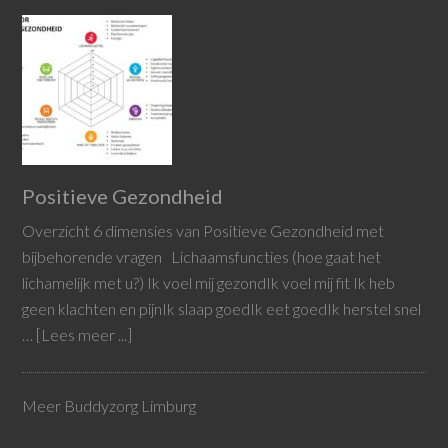
Positieve Gezondheid
Overzicht 6 dimensies van Positieve Gezondheid met
bijbehorende vragen Lichaamsfuncties (hoe gaat het
lichamelijk met u?) Ik voel mij gezondIk voel mij fit Ik heb
geen klachten en pijnIk slaap goedIk eet goedIk herstel snel
…
[Lees meer ...]
Meer Buddyzorg Limburg