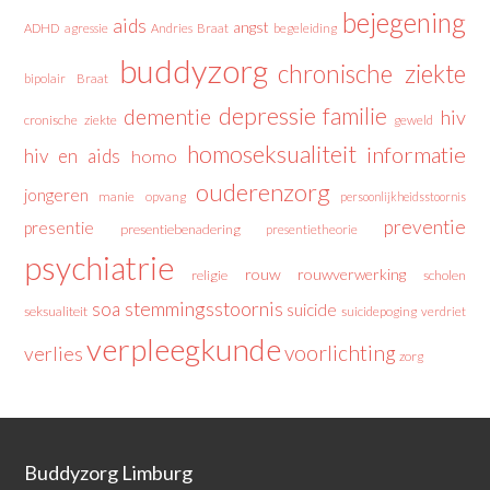
bejegening
aids
angst
ADHD
agressie
Andries Braat
begeleiding
buddyzorg
chronische ziekte
bipolair
Braat
depressie
familie
dementie
hiv
cronische ziekte
geweld
homoseksualiteit
informatie
hiv en aids
homo
ouderenzorg
jongeren
manie
opvang
persoonlijkheidsstoornis
preventie
presentie
presentiebenadering
presentietheorie
psychiatrie
rouw
rouwverwerking
religie
scholen
stemmingsstoornis
soa
suicide
seksualiteit
suicidepoging
verdriet
verpleegkunde
voorlichting
verlies
zorg
Buddyzorg Limburg