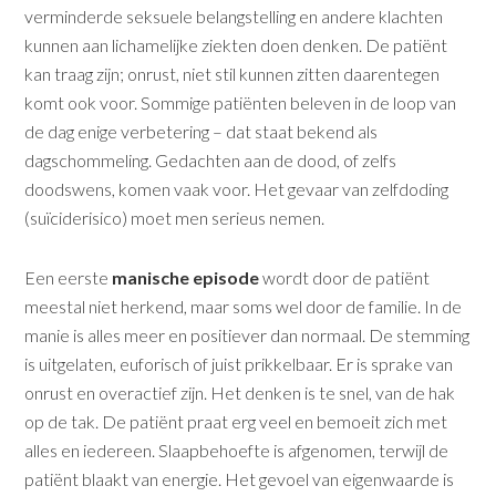
verminderde seksuele belangstelling en andere klachten
kunnen aan lichamelijke ziekten doen denken. De patiënt
kan traag zijn; onrust, niet stil kunnen zitten daarentegen
komt ook voor. Sommige patiënten beleven in de loop van
de dag enige verbetering – dat staat bekend als
dagschommeling. Gedachten aan de dood, of zelfs
doodswens, komen vaak voor. Het gevaar van zelfdoding
(suïciderisico) moet men serieus nemen.
Een eerste
manische episode
wordt door de patiënt
meestal niet herkend, maar soms wel door de familie. In de
manie is alles meer en positiever dan normaal. De stemming
is uitgelaten, euforisch of juist prikkelbaar. Er is sprake van
onrust en overactief zijn. Het denken is te snel, van de hak
op de tak. De patiënt praat erg veel en bemoeit zich met
alles en iedereen. Slaapbehoefte is afgenomen, terwijl de
patiënt blaakt van energie. Het gevoel van eigenwaarde is