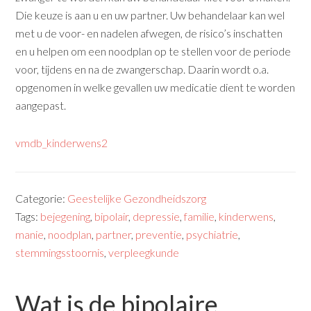
Die keuze is aan u en uw partner. Uw behandelaar kan wel
met u de voor- en nadelen afwegen, de risico’s inschatten
en u helpen om een noodplan op te stellen voor de periode
voor, tijdens en na de zwangerschap. Daarin wordt o.a.
opgenomen in welke gevallen uw medicatie dient te worden
aangepast.
vmdb_kinderwens2
Categorie:
Geestelijke Gezondheidszorg
Tags:
bejegening
,
bipolair
,
depressie
,
familie
,
kinderwens
,
manie
,
noodplan
,
partner
,
preventie
,
psychiatrie
,
stemmingsstoornis
,
verpleegkunde
Wat is de bipolaire