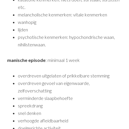
etc.
melancholische kenmerken: vitale kenmerken
wanhopig
lijden
psychotische kenmerken: hypochondrische waan,
nihilistenwaan.
manische episode
: minimaal 1 week
overdreven uitgelaten of prikkelbare stemming
overdreven gevoel van eigenwaarde,
zelfoverschatting
verminderde slaapbehoefte
spreekdrang
snel denken
verhoogde afleidbaarheid
doelgerichte activiteit