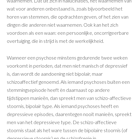
waarnemen. Dat uit zich in hallucinaties, het waarnemen van
wat voor anderen onbestaand is, zoals bijvoorbeeld het
horen van stemmen, die opdrachten geven, of het zien van
dingen die anderen niet waarnemen. Ook kan het zich
voordoen als een waan: een persoonlijke, oncorrigeerbare
overtuiging, die in strijd is met de werkelijkheid.
Wanneer een psychose minstens gedurende twee weken
voorkomt in perioden, dat men niet manisch of depressief
is, dan wordt de aandoening niet bipolair, maar
schizoaffectief genoemd. Als iemand psychoses buiten een
stemmingsepisode heeft èn daarnaast op andere
tijdstippen manieën, dan spreekt men van schizo-affectieve
stoornis, bipolair type. Als iemand psychoses heeft en
depressieve episodes, daarentegen nooit manieën, spreekt
men van het depressieve type. De schizo-affectieve
stoornis staat als het ware tussen de bipolaire stoornis (of
depressieve stoornis) en de schizofrenie in.