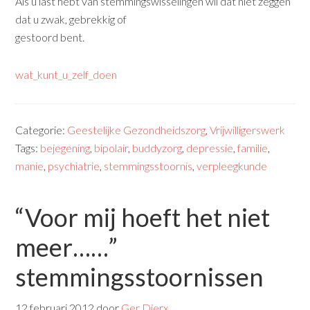
Als u last hebt van stemmingswisselingen wil dat niet zeggen
dat u zwak, gebrekkig of
gestoord bent.
wat_kunt_u_zelf_doen
Categorie:
Geestelijke Gezondheidszorg
,
Vrijwilligerswerk
Tags:
bejegening
,
bipolair
,
buddyzorg
,
depressie
,
familie
,
manie
,
psychiatrie
,
stemmingsstoornis
,
verpleegkunde
“Voor mij hoeft het niet
meer……”
stemmingsstoornissen
12 februari 2012
door
Ger Dierx