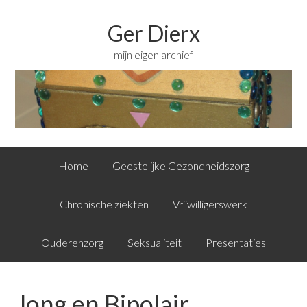
Ger Dierx
mijn eigen archief
Home
Geestelijke Gezondheidszorg
Chronische ziekten
Vrijwilligerswerk
Ouderenzorg
Seksualiteit
Presentaties
Jong en Bipolair