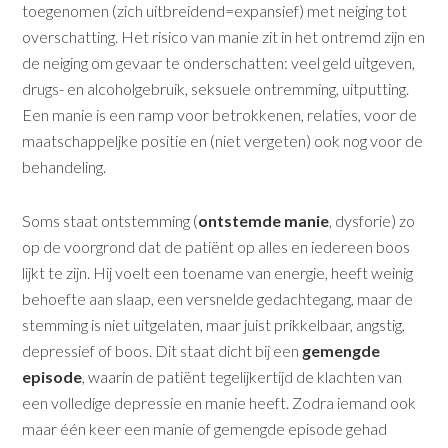
toegenomen (zich uitbreidend=expansief) met neiging tot
overschatting. Het risico van manie zit in het ontremd zijn en
de neiging om gevaar te onderschatten: veel geld uitgeven,
drugs- en alcoholgebruik, seksuele ontremming, uitputting.
Een manie is een ramp voor betrokkenen, relaties, voor de
maatschappeljke positie en (niet vergeten) ook nog voor de
behandeling.
Soms staat ontstemming (
ontstemde manie
, dysforie) zo
op de voorgrond dat de patiënt op alles en iedereen boos
lijkt te zijn. Hij voelt een toename van energie, heeft weinig
behoefte aan slaap, een versnelde gedachtegang, maar de
stemming is niet uitgelaten, maar juist prikkelbaar, angstig,
depressief of boos. Dit staat dicht bij een
gemengde
episode
, waarin de patiënt tegelijkertijd de klachten van
een volledige depressie en manie heeft. Zodra iemand ook
maar één keer een manie of gemengde episode gehad