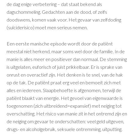
de dag enige verbetering – dat staat bekend als
dagschommeling. Gedachten aan de dood, of zelfs
doodswens, komen vaak voor. Het gevaar van zelfdoding
(suïciderisico) moet men serieus nemen.
Een eerste manische episode wordt door de patiënt
meestal niet herkend, maar soms wel door de familie. In de
manie is alles meer en positiever dan normaal. De stemming
is uitgelaten, euforisch of juist prikkelbaar. Er is sprake van
onrust en overactief zijn. Het denken is te snel, van de hak
op de tak. De patiënt praat erg veel en bemoeit zich met
alles en iedereen. Slaapbehoefte is afgenomen, terwijl de
patiënt blaakt van energie. Het gevoel van eigenwaarde is
toegenomen (zich uitbreidend=expansief) met neiging tot
overschatting. Het risico van manie zit in het ontremd zijn en
de neiging om gevaar te onderschatten: veel geld uitgeven,
drugs- en alcoholgebruik, seksuele ontremming, uitputting.