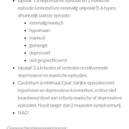
bipolair 1 à depressieve episode en 1 manische
episode (vreemd ivm eenmalig, unipolair?). 6 typen,
afhankelijk laatste episode:
eenmalig manisch
hypomaan
manisch
gemengd
depressief
niet gespecificeerd
bipolair 2 à in heden of verleden recidiverende
depressieve en manische episoden.
Cyclothym à minimaal 2 jaar, talrijke episoden met
hypomane en depressieve kenmerken, echter niet
beantwoordend aan criteria manische of depressieve
episoden. Nooit langer dan 2 maanden symptoomvrij.
NAO
Organische stemmingstoornis: