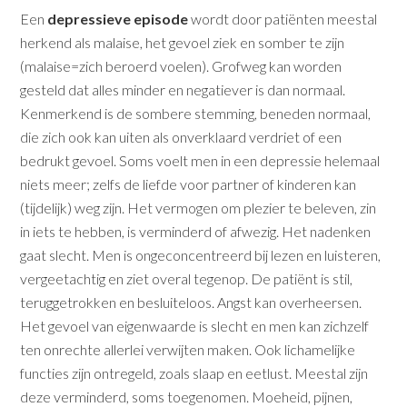
Een
depressieve episode
wordt door patiënten meestal
herkend als malaise, het gevoel ziek en somber te zijn
(malaise=zich beroerd voelen). Grofweg kan worden
gesteld dat alles minder en negatiever is dan normaal.
Kenmerkend is de sombere stemming, beneden normaal,
die zich ook kan uiten als onverklaard verdriet of een
bedrukt gevoel. Soms voelt men in een depressie helemaal
niets meer; zelfs de liefde voor partner of kinderen kan
(tijdelijk) weg zijn. Het vermogen om plezier te beleven, zin
in iets te hebben, is verminderd of afwezig. Het nadenken
gaat slecht. Men is ongeconcentreerd bij lezen en luisteren,
vergeetachtig en ziet overal tegenop. De patiënt is stil,
teruggetrokken en besluiteloos. Angst kan overheersen.
Het gevoel van eigenwaarde is slecht en men kan zichzelf
ten onrechte allerlei verwijten maken. Ook lichamelijke
functies zijn ontregeld, zoals slaap en eetlust. Meestal zijn
deze verminderd, soms toegenomen. Moeheid, pijnen,