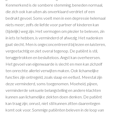
Kenmerkend is de sombere stemming, beneden normaal,
die zich ook kan uiten als onverklaard verdriet of een
bedrukt gevoel. Soms voelt men in een depressie helemaal
niets meer; zelfs de liefde voor partner of kinderen kan
(tijdelijk) weg zijn. Het vermogen om plezier te beleven, zin
in iets te hebben, is verminderd of afwezig. Het nadenken
gaat slecht. Men is ongeconcentreerd bij lezen en luisteren,
vergeetachtig en ziet overal tegenop. De patiënt is stil,
teruggetrokken en besluiteloos. Angst kan overheersen.
Het gevoel van eigenwaarde is slecht en men kan zichzelf
ten onrechte allerlei verwijten maken. Ook lichamelijke
functies zijn ontregeld, zoals slaap en eetlust. Meestal zijn
deze verminderd, soms toegenomen. Moeheid, pijnen,
verminderde seksuele belangstelling en andere klachten
kunnen aan lichamelijke ziekten doen denken. De patiënt
kan traag zijn; onrust, niet stil kunnen zitten daarentegen
komt ook voor. Sommige patiënten beleven in de loop van