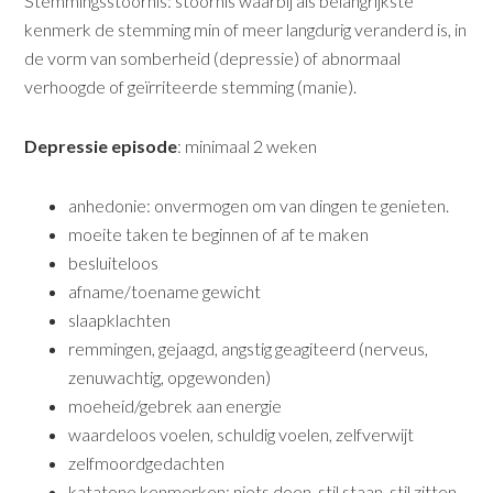
Stemmingsstoornis: stoornis waarbij als belangrijkste
kenmerk de stemming min of meer langdurig veranderd is, in
de vorm van somberheid (depressie) of abnormaal
verhoogde of geïrriteerde stemming (manie).
Depressie episode
: minimaal 2 weken
anhedonie: onvermogen om van dingen te genieten.
moeite taken te beginnen of af te maken
besluiteloos
afname/toename gewicht
slaapklachten
remmingen, gejaagd, angstig geagiteerd (nerveus,
zenuwachtig, opgewonden)
moeheid/gebrek aan energie
waardeloos voelen, schuldig voelen, zelfverwijt
zelfmoordgedachten
katatone kenmerken: niets doen, stil staan, stil zitten