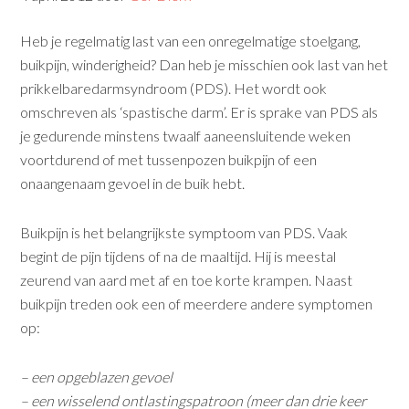
Heb je regelmatig last van een onregelmatige stoelgang,
buikpijn, winderigheid? Dan heb je misschien ook last van het
prikkelbaredarmsyndroom (PDS). Het wordt ook
omschreven als ‘spastische darm’. Er is sprake van PDS als
je gedurende minstens twaalf aaneensluitende weken
voortdurend of met tussenpozen buikpijn of een
onaangenaam gevoel in de buik hebt.
Buikpijn is het belangrijkste symptoom van PDS. Vaak
begint de pijn tijdens of na de maaltijd. Hij is meestal
zeurend van aard met af en toe korte krampen. Naast
buikpijn treden ook een of meerdere andere symptomen
op:
– een opgeblazen gevoel
– een wisselend ontlastingspatroon (meer dan drie keer