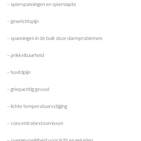
– spierspanningen en spierslapte
– gewrichtspijn
– spanningen in de buik door darmproblemen
– prikkelbaarheid
– hoofdpijn
– griepachtig gevoel
– lichte temperatuursstijging
– concentratiestoornissen
– overgevoeligheid voor licht en geluiden