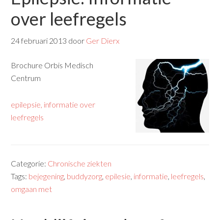
over leefregels
24 februari 2013
door
Ger Dierx
Brochure Orbis Medisch
Centrum
epilepsie, informatie over
leefregels
Categorie:
Chronische ziekten
Tags:
bejegening
,
buddyzorg
,
epilesie
,
informatie
,
leefregels
,
omgaan met