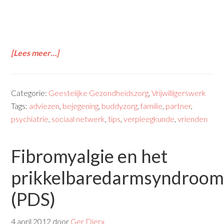
[Lees meer…]
Categorie:
Geestelijke Gezondheidszorg
,
Vrijwilligerswerk
Tags:
adviezen
,
bejegening
,
buddyzorg
,
familie
,
partner
,
psychiatrie
,
sociaal netwerk
,
tips
,
verpleegkunde
,
vrienden
Fibromyalgie en het
prikkelbaredarmsyndroo
(PDS)
4 april 2012
door
Ger Dierx