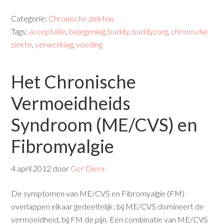
Categorie:
Chronische ziekten
Tags:
acceptatie
,
bejegening
,
buddy
,
buddyzorg
,
chronische
ziekte
,
verwerking
,
voeding
Het Chronische
Vermoeidheids
Syndroom (ME/CVS) en
Fibromyalgie
4 april 2012
door
Ger Dierx
De symptomen van ME/CVS en Fibromyalgie (FM)
overlappen elkaar gedeeltelijk; bij ME/CVS domineert de
vermoeidheid, bij FM de pijn. Een combinatie van ME/CVS