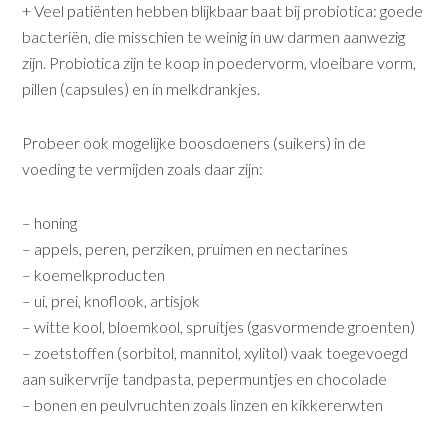
+ Veel patiënten hebben blijkbaar baat bij probiotica: goede
bacteriën, die misschien te weinig in uw darmen aanwezig
zijn. Probiotica zijn te koop in poedervorm, vloeibare vorm,
pillen (capsules) en in melkdrankjes.
Probeer ook mogelijke boosdoeners (suikers) in de
voeding te vermijden zoals daar zijn:
– honing
– appels, peren, perziken, pruimen en nectarines
– koemelkproducten
– ui, prei, knoflook, artisjok
– witte kool, bloemkool, spruitjes (gasvormende groenten)
– zoetstoffen (sorbitol, mannitol, xylitol) vaak toegevoegd
aan suikervrije tandpasta, pepermuntjes en chocolade
– bonen en peulvruchten zoals linzen en kikkererwten