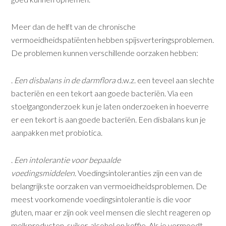
Meer dan de helft van de chronische
vermoeidheidspatiënten hebben spijsverteringsproblemen.
De problemen kunnen verschillende oorza­ken hebben:
.
Een disbalans in de darmflora
d.w.z. een teveel aan slechte
bacteriën en een tekort aan goede bacteriën. Via een
stoelgangonderzoek kun je laten onderzoeken in hoeverre
er een tekort is aan goede bacteriën. Een disbalans kun je
aanpakken met probiotica.
.
Een intolerantie voor bepaalde
voedingsmiddelen.
Voedingsinto­leranties zijn een van de
belangrijkste oorzaken van vermoeidheids­problemen. De
meest voorkomende voedingsintolerantie is die voor
gluten, maar er zijn ook veel mensen die slecht reageren op
melkproducten, suiker, alcohol en koffie. Als je vermoedt