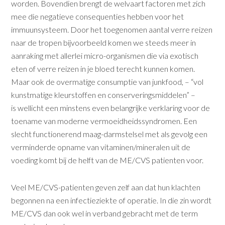
worden. Bovendien brengt de welvaart factoren met zich
mee die negatieve consequenties hebben voor het
immuunsysteem. Door het toegenomen aantal verre reizen
naar de tropen bijvoorbeeld komen we steeds meer in
aanraking met allerlei micro-organismen die via exotisch
eten of verre reizen in je bloed terecht kunnen komen.
Maar ook de overmatige consumptie van junkfood, – “vol
kunstmatige kleurstoffen en conserveringsmiddelen” –
is wellicht een minstens even belangrijke verklaring voor de
toename van moderne vermoeidheidssyndromen. Een
slecht functionerend maag-darmstelsel met als gevolg een
ver­minderde opname van vitaminen/mineralen uit de
voeding komt bij de helft van de ME/CVS patienten voor.
Veel ME/CVS-patienten geven zelf aan dat hun klachten
begonnen na een infectieziekte of operatie. In die zin wordt
ME/CVS dan ook wel in verband gebracht met de term