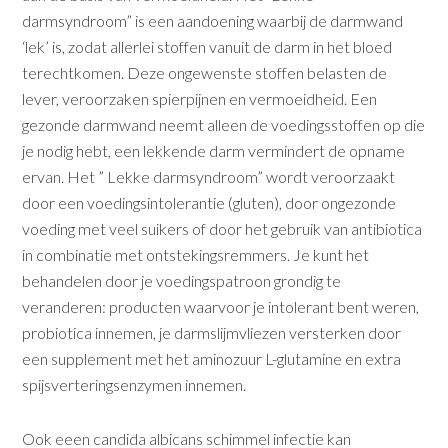
darmsyndroom” is een aandoening waarbij de darmwand
‘lek’ is, zodat allerlei stoffen vanuit de darm in het bloed
terechtkomen. Deze ongewenste stoffen belasten de
lever, veroorza­ken spierpijnen en vermoeidheid. Een
gezonde darmwand neemt alleen de voedingsstoffen op die
je nodig hebt, een lekkende darm vermindert de opname
ervan. Het ” Lekke darmsyndroom” wordt ver­oorzaakt
door een voedingsintolerantie (gluten), door ongezonde
voeding met veel suikers of door het gebruik van antibiotica
in combinatie met ontstekingsremmers. Je kunt het
behandelen door je voedingspatroon grondig te
veranderen: producten waarvoor je intolerant bent weren,
probiotica innemen, je darmslijmvliezen versterken door
een supplement met het aminozuur L-glutamine en extra
spijsverteringsenzymen innemen.
Ook eeen candida albicans schimmel infectie kan