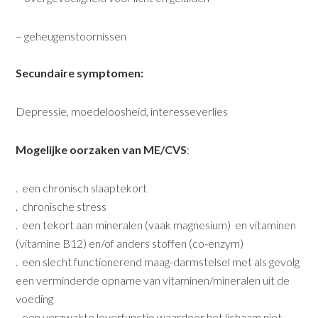
– geheugenstoornissen
Secundaire symptomen:
Depressie, moedeloosheid, interesseverlies
Mogelijke oorzaken van ME/CVS
:
. een chronisch slaaptekort
. chronische stress
. een tekort aan mineralen (vaak magnesium) en vitaminen
(vitamine B12) en/of anders stoffen (co-enzym)
. een slecht functionerend maag-darmstelsel met als gevolg
een ver­minderde opname van vitaminen/mineralen uit de
voeding
. een verzwakte leverfunctie waardoor het lichaam niet