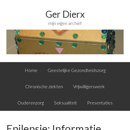
Ger Dierx
mijn eigen archief
Home
Geestelijke Gezondheidszorg
Chronische ziekten
Vrijwilligerswerk
Ouderenzorg
Seksualiteit
Presentaties
Epilepsie: Informatie