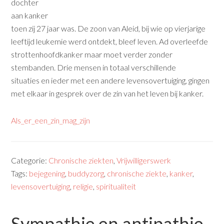
dochter
aan kanker
toen zij 27 jaar was. De zoon van Aleid, bij wie op vierjarige
leeftijd leukemie werd ontdekt, bleef leven. Ad overleefde
strottenhoofdkanker maar moet verder zonder
stembanden. Drie mensen in totaal verschillende
situaties en ieder met een andere levensovertuiging, gingen
met elkaar in gesprek over de zin van het leven bij kanker.
Als_er_een_zin_mag_zijn
Categorie:
Chronische ziekten
,
Vrijwilligerswerk
Tags:
bejegening
,
buddyzorg
,
chronische ziekte
,
kanker
,
levensovertuiging
,
religie
,
spiritualiteit
Sympathie en antipathie