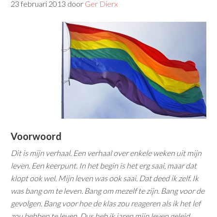
23 februari 2013
door
Ger Dierx
Voorwoord
Dit is mijn verhaal. Een verhaal over enkele weken uit mijn
leven. Een keerpunt. In het begin is het erg saai, maar dat
klopt ook wel. Mijn leven was ook saai. Dat deed ik zelf. Ik
was bang om te leven. Bang om mezelf te zijn. Bang voor de
gevolgen. Bang voor hoe de klas zou reageren als ik het lef
zou hebben te leven. Dus heb ik jaren mijn leven geleid