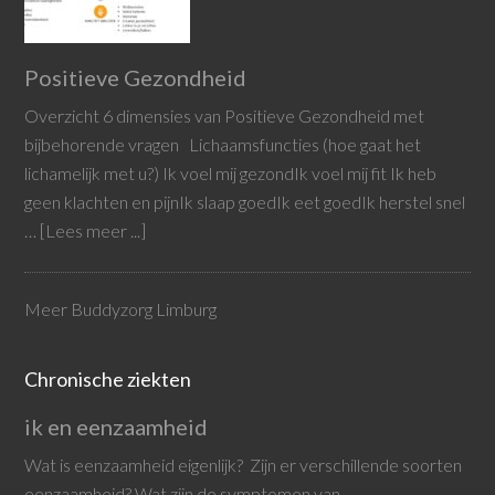
Positieve Gezondheid
Overzicht 6 dimensies van Positieve Gezondheid met
bijbehorende vragen Lichaamsfuncties (hoe gaat het
lichamelijk met u?) Ik voel mij gezondIk voel mij fit Ik heb
geen klachten en pijnIk slaap goedIk eet goedIk herstel snel
…
[Lees meer ...]
Meer Buddyzorg Limburg
Chronische ziekten
ik en eenzaamheid
Wat is eenzaamheid eigenlijk? Zijn er verschillende soorten
eenzaamheid? Wat zijn de symptomen van