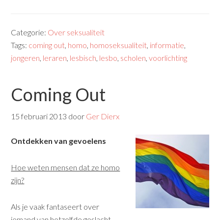
Categorie:
Over seksualiteit
Tags:
coming out
,
homo
,
homoseksualiteit
,
informatie
,
jongeren
,
leraren
,
lesbisch
,
lesbo
,
scholen
,
voorlichting
Coming Out
15 februari 2013
door
Ger Dierx
Ontdekken van gevoelens
Hoe weten mensen dat ze homo
zijn?
Als je vaak fantaseert over
iemand van hetzelfde geslacht,