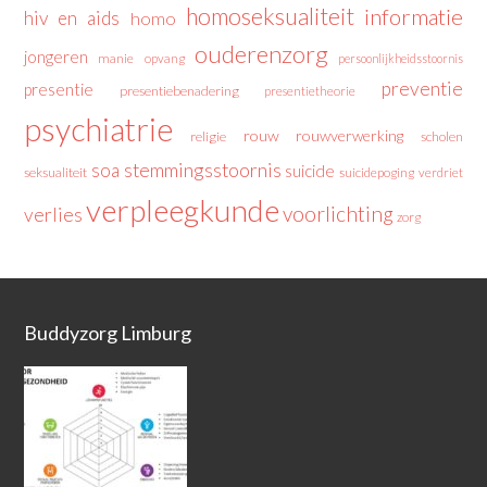
homoseksualiteit
informatie
hiv en aids
homo
ouderenzorg
jongeren
manie
opvang
persoonlijkheidsstoornis
preventie
presentie
presentiebenadering
presentietheorie
psychiatrie
rouw
rouwverwerking
religie
scholen
stemmingsstoornis
soa
suicide
seksualiteit
suicidepoging
verdriet
verpleegkunde
voorlichting
verlies
zorg
Buddyzorg Limburg