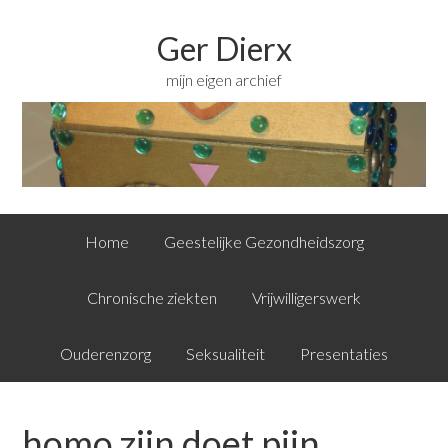
Ger Dierx
mijn eigen archief
Home
Geestelijke Gezondheidszorg
Chronische ziekten
Vrijwilligerswerk
Ouderenzorg
Seksualiteit
Presentaties
homo zijn doet pijn