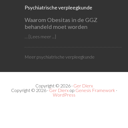
Psychiatrische verpleegkunde
Waarom Obesitas in de GGZ
behandeld moet worden
…
[Lees meer ...]
Meer psychiatrische verpleegkunde
Copyright © 2026 ·
Ger Dierx
Copyright © 2026 ·
Ger Dierx
op
Genesis Framework
·
WordPress