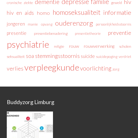
depressie
familie
dementie
hiv
cronische ziekte
geweld
homoseksualiteit
informatie
hiv en aids
homo
ouderenzorg
jongeren
manie
opvang
persoonlijkheidsstoornis
preventie
presentie
presentiebenadering
presentietheorie
psychiatrie
rouw
rouwverwerking
religie
scholen
stemmingsstoornis
soa
suicide
seksualiteit
suicidepoging
verdriet
verpleegkunde
voorlichting
verlies
zorg
Buddyzorg Limburg