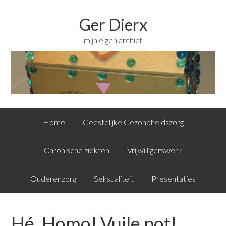
Ger Dierx
mijn eigen archief
Home
Geestelijke Gezondheidszorg
Chronische ziekten
Vrijwilligerswerk
Ouderenzorg
Seksualiteit
Presentaties
Hé, Homo! Vuile pot!