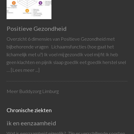
Positieve Gezondheid
Overzicht 6 dimensies van Positieve Gezondheid met
bijbehorende vragen Lichaamsfuncties (hoe gaat het
lichamelijk met u?) Ik voel mij gezondIk voel mij fit Ik heb
geen klachten en pijnIk slaap goedIk eet goedIk herstel snel
…
[Lees meer ...]
Meer Buddyzorg Limburg
Chronische ziekten
ik en eenzaamheid
Wat is eenzaamheid eigenlijk? Zijn er verschillende soorten