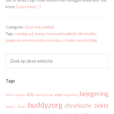
komt.
[Lees meer…]
Categorie:
Over seksualiteit
Tags:
coming out
,
homo
,
homoseksualiteit
,
informatie
,
jongeren
,
leraren
,
lesbisch
,
lesbo
,
scholen
,
voorlichting
Tags
bejegening
aids
angst
ADHD
agressie
Andries Braat
begeleiding
buddyzorg
chronische ziekte
bipolair
Braat