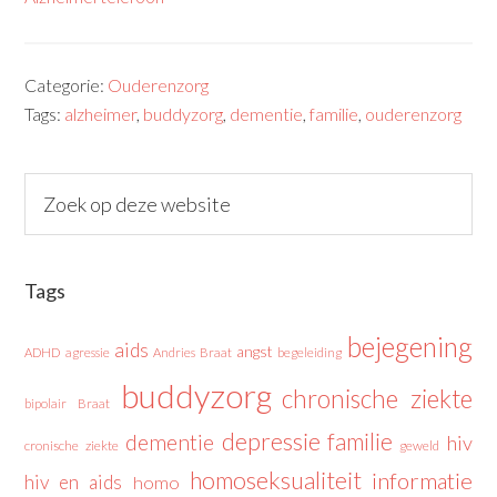
Categorie:
Ouderenzorg
Tags:
alzheimer
,
buddyzorg
,
dementie
,
familie
,
ouderenzorg
Tags
bejegening
aids
angst
ADHD
agressie
Andries Braat
begeleiding
buddyzorg
chronische ziekte
bipolair
Braat
depressie
familie
dementie
hiv
cronische ziekte
geweld
homoseksualiteit
informatie
hiv en aids
homo