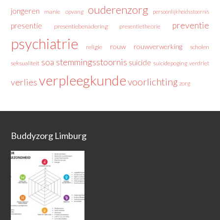
ouderenzorg
jongeren
manie
opvang
persoonlijkheidsstoornis
preventie
presentie
presentiebenadering
presentietheorie
psychiatrie
rouw
rouwverwerking
religie
scholen
stemmingsstoornis
soa
suicide
seksualiteit
suicidepoging
verdriet
verpleegkunde
voorlichting
verlies
zorg
Buddyzorg Limburg