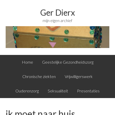
Ger Dierx
mijn eigen archief
Home
Geestelijke Gezondheidszorg
Chronische ziekten
Vrijwilligerswerk
Ouderenzorg
Seksualiteit
Presentaties
ik moet naar huis