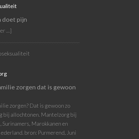
aliteit
 doet pijn
r ...]
seksualiteit
org
amilie zorgen dat is gewoon
milie zorgen? Dat is gewoon zo
 bij allochtonen. Mantelzorg bij
n, Surinamers, Marokkanen en
Nederland. bron: Purmerend, Juni