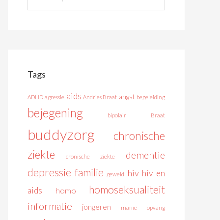
Tags
aids
angst
ADHD
agressie
Andries Braat
begeleiding
bejegening
bipolair
Braat
buddyzorg
chronische
ziekte
dementie
cronische ziekte
depressie
familie
hiv
hiv en
geweld
homoseksualiteit
aids
homo
informatie
jongeren
manie
opvang