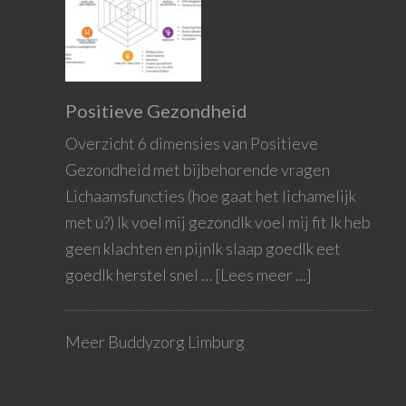
Positieve Gezondheid
Overzicht 6 dimensies van Positieve
Gezondheid met bijbehorende vragen
Lichaamsfuncties (hoe gaat het lichamelijk
met u?) Ik voel mij gezondIk voel mij fit Ik heb
geen klachten en pijnIk slaap goedIk eet
goedIk herstel snel …
[Lees meer ...]
Meer Buddyzorg Limburg