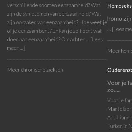
verschillende soorten eenzaamheid? Wat
Homoseksu
zijn de symptomen van eenzaamheid? Wat
homo zijn
zijn oorzaken van eenzaamheid? Hoe weet je
…
[Lees mee
of je eenzaam bent? En kan je zelf echt wat
doen aan eenzaamheid? Om achter …
[Lees
meer ...]
Meer homo
Meer chronische ziekten
Ouderenz
Voor je f
zo…..
Voor je fa
Mantelzorg
Antilliane
Turken in 