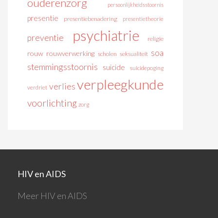
ouderenzorg
persoonlijkheidsstoornis
presentie
presentiebenadering
presentietheorie
psychiatrie
preventie
religie
soa
rouw
rouwverwerking
scholen
seksualiteit
stemmingsstoornis
suicide
suicidepoging
verpleegkunde
verlies
verdriet
voorlichting
zorg
HIV en AIDS
Meer HIV en AIDS