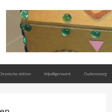
Chronische ziekten
Vrijwilligerswerk
Ouderenzorg
ren