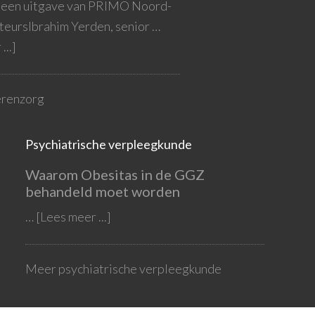
s een uitgave van PRIMO Noord-
eursIbrahim Yerden, senior …
...]
renzorg
Psychiatrische verpleegkunde
Waarom Obesitas in de GGZ
behandeld moet worden
…
[Lees meer ...]
Meer psychiatrische verpleegkunde