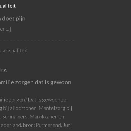
aliteit
 doet pijn
r ...]
seksualiteit
org
amilie zorgen dat is gewoon
milie zorgen? Dat is gewoon zo
 bij allochtonen. Mantelzorg bij
n, Surinamers, Marokkanen en
Nederland. bron: Purmerend, Juni