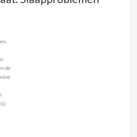
en.
en
en de
onine
n
bij