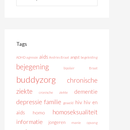
Tags
aids
angst
ADHD
agressie
Andries Braat
begeleiding
bejegening
bipolair
Braat
buddyzorg
chronische
ziekte
dementie
cronische ziekte
depressie
familie
hiv
hiv en
geweld
homoseksualiteit
aids
homo
informatie
jongeren
manie
opvang