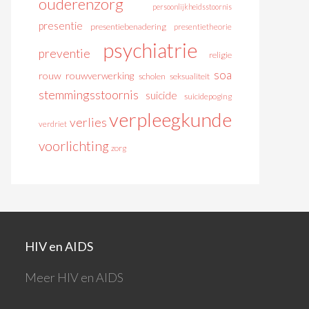
ouderenzorg
persoonlijkheidsstoornis
presentie
presentiebenadering
presentietheorie
psychiatrie
preventie
religie
soa
rouw
rouwverwerking
scholen
seksualiteit
stemmingsstoornis
suicide
suicidepoging
verpleegkunde
verlies
verdriet
voorlichting
zorg
HIV en AIDS
Meer HIV en AIDS