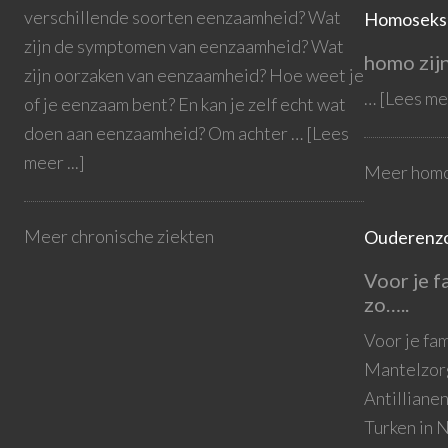
verschillende soorten eenzaamheid? Wat
Homoseksu
zijn de symptomen van eenzaamheid? Wat
homo zijn
zijn oorzaken van eenzaamheid? Hoe weet je
…
[Lees mee
of je eenzaam bent? En kan je zelf echt wat
doen aan eenzaamheid? Om achter …
[Lees
meer ...]
Meer homo
Meer chronische ziekten
Ouderenz
Voor je f
zo…..
Voor je fa
Mantelzorg
Antilliane
Turken in 