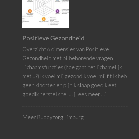
Positieve Gezondheid
Overzicht 6 dimensies van Positieve
Gezondheid met bijbehorende vragen
Lichaamsfuncties (hoe gaat het lichamelijk
met u?) Ik voel mij gezondIk voel mij fit Ik heb
geen klachten en pijnIk slaap goedIk eet
goedIk herstel snel …
[Lees meer ...]
Meer Buddyzorg Limburg