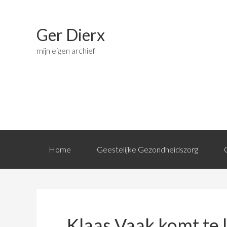
Ger Dierx
mijn eigen archief
Home
Geestelijke Gezondheidszorg
Klaas Vaak komt te 