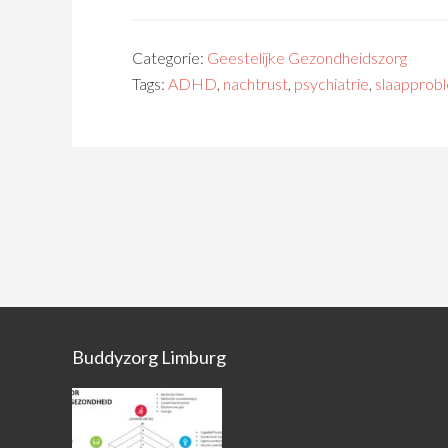
Categorie:
Geestelijke Gezondheidszorg
Tags:
ADHD
,
nachtrust
,
psychiatrie
,
slaapprob
Buddyzorg Limburg