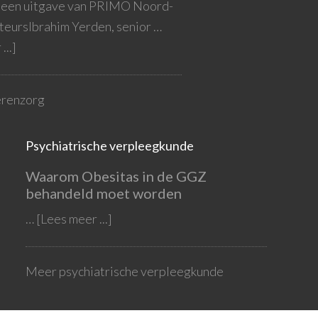
s een uitgave van PRIMO Noord-
eursIbrahim Yerden, senior …
...]
renzorg
Psychiatrische verpleegkunde
Waarom Obesitas in de GGZ
behandeld moet worden
…
[Lees meer ...]
Meer psychiatrische verpleegkunde