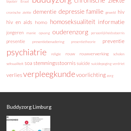
chronische ziekte
bipolair
Braat
depressie
familie
dementie
hiv
cronische ziekte
geweld
homoseksualiteit
informatie
hiv en aids
homo
ouderenzorg
jongeren
manie
opvang
persoonlijkheidsstoornis
preventie
presentie
presentiebenadering
presentietheorie
psychiatrie
rouw
rouwverwerking
religie
scholen
stemmingsstoornis
soa
suicide
seksualiteit
suicidepoging
verdriet
verpleegkunde
voorlichting
verlies
zorg
Buddyzorg Limburg