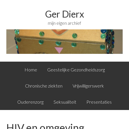
Ger Dierx
mijn eigen archief
Home
Geestelijke Gezondheidszorg
Chronische ziekten
Vrijwilligerswerk
Ouderenzorg
Seksualiteit
Presentaties
HIV en omgeving