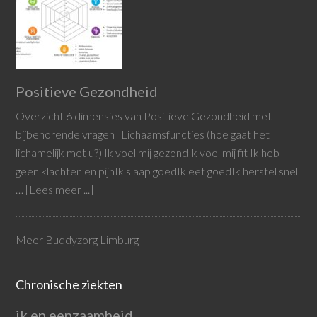
Positieve Gezondheid
Overzicht 6 dimensies van Positieve Gezondheid met
bijbehorende vragen Lichaamsfuncties (hoe gaat het
lichamelijk met u?) Ik voel mij gezondIk voel mij fit Ik heb
geen klachten en pijnIk slaap goedIk eet goedIk herstel snel
…
[Lees meer ...]
Meer Buddyzorg Limburg
Chronische ziekten
ik en eenzaamheid