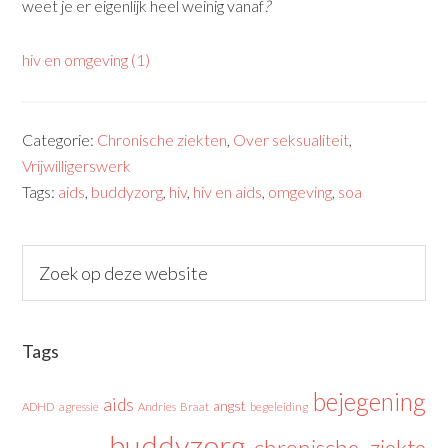
weet je er eigenlijk heel weinig vanaf
?
hiv en omgeving (1)
Categorie:
Chronische ziekten
,
Over seksualiteit
,
Vrijwilligerswerk
Tags:
aids
,
buddyzorg
,
hiv
,
hiv en aids
,
omgeving
,
soa
Tags
bejegening
aids
angst
ADHD
agressie
Andries Braat
begeleiding
buddyzorg