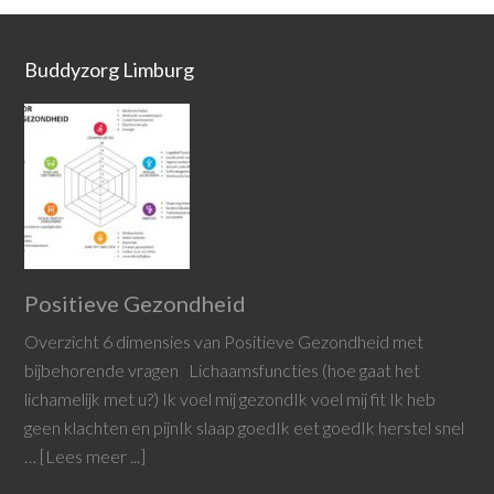
Buddyzorg Limburg
Positieve Gezondheid
Overzicht 6 dimensies van Positieve Gezondheid met
bijbehorende vragen Lichaamsfuncties (hoe gaat het
lichamelijk met u?) Ik voel mij gezondIk voel mij fit Ik heb
geen klachten en pijnIk slaap goedIk eet goedIk herstel snel
…
[Lees meer ...]