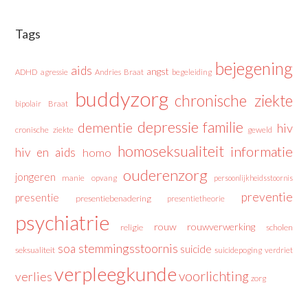
Tags
bejegening
aids
angst
ADHD
agressie
Andries Braat
begeleiding
buddyzorg
chronische ziekte
bipolair
Braat
depressie
familie
dementie
hiv
cronische ziekte
geweld
homoseksualiteit
informatie
hiv en aids
homo
ouderenzorg
jongeren
manie
opvang
persoonlijkheidsstoornis
preventie
presentie
presentiebenadering
presentietheorie
psychiatrie
rouw
rouwverwerking
religie
scholen
stemmingsstoornis
soa
suicide
seksualiteit
suicidepoging
verdriet
verpleegkunde
voorlichting
verlies
zorg