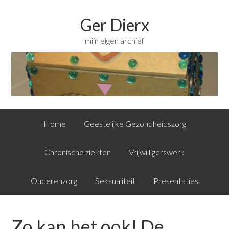
Ger Dierx
mijn eigen archief
Home
Geestelijke Gezondheidszorg
Chronische ziekten
Vrijwilligerswerk
Ouderenzorg
Seksualiteit
Presentaties
Zo kan het ook! De