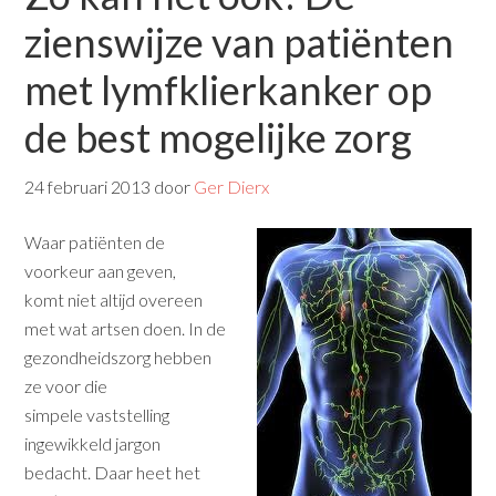
zienswijze van patiënten
met lymfklierkanker op
de best mogelijke zorg
24 februari 2013
door
Ger Dierx
Waar patiënten de
voorkeur aan geven,
komt niet altijd overeen
met wat artsen doen. In de
gezondheidszorg hebben
ze voor die
simpele vaststelling
ingewikkeld jargon
bedacht. Daar heet het