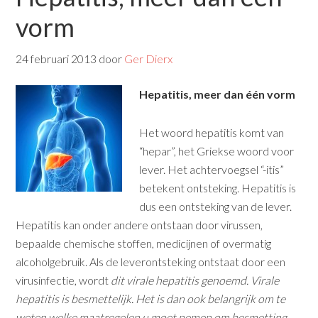
vorm
24 februari 2013
door
Ger Dierx
Hepatitis, meer dan één vorm
Het woord hepatitis komt van
“hepar”, het Griekse woord voor
lever. Het achtervoegsel “-itis”
betekent ontsteking. Hepatitis is
dus een ontsteking van de lever.
Hepatitis kan onder andere ontstaan door virussen,
bepaalde chemische stoffen, medicijnen of overmatig
alcoholgebruik. Als de leverontsteking ontstaat door een
virusinfectie, wordt
dit virale hepatitis genoemd. Virale
hepatitis is besmettelijk.
Het is dan ook belangrijk om te
weten welke maatregelen
u moet nemen om besmetting