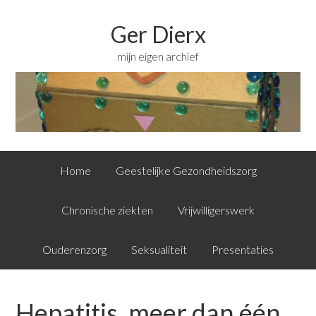
Ger Dierx
mijn eigen archief
Home
Geestelijke Gezondheidszorg
Chronische ziekten
Vrijwilligerswerk
Ouderenzorg
Seksualiteit
Presentaties
Hepatitis, meer dan één