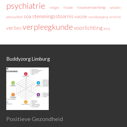
psychiatrie
rouw
rouwverwerking
religie
scholen
stemmingsstoornis
soa
suicide
seksualiteit
suicidepoging
verdriet
verpleegkunde
voorlichting
verlies
zorg
Buddyzorg Limburg
Positieve Gezondheid