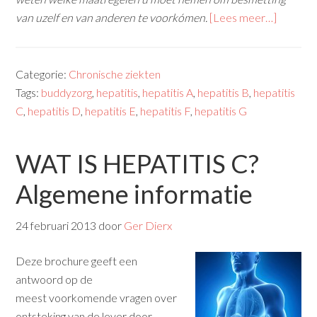
van uzelf en van anderen te
voorkómen.
[Lees meer…]
Categorie:
Chronische ziekten
Tags:
buddyzorg
,
hepatitis
,
hepatitis A
,
hepatitis B
,
hepatitis
C
,
hepatitis D
,
hepatitis E
,
hepatitis F
,
hepatitis G
WAT IS HEPATITIS C?
Algemene informatie
24 februari 2013
door
Ger Dierx
Deze brochure geeft een
antwoord op de
meest voorkomende vragen over
ontsteking van de lever door