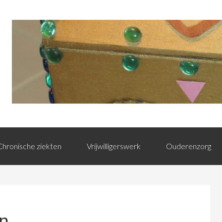
Chronische ziekten
Vrijwilligerswerk
Ouderenzorg
on