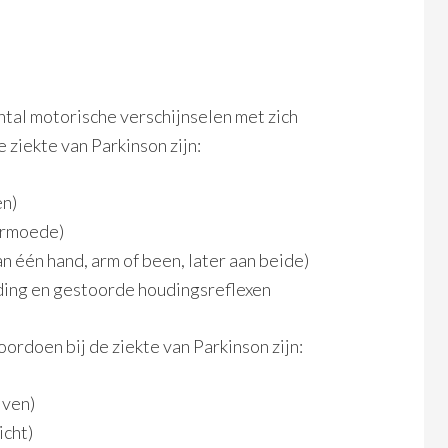
ntal motorische verschijnselen met zich
 ziekte van Parkinson zijn:
en)
armoede)
aan één hand, arm of been, later aan beide)
ing en gestoorde houdingsreflexen
rdoen bij de ziekte van Parkinson zijn:
jven)
icht)