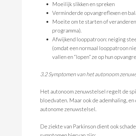
Moeilijk slikken en spreken
Verminderde opvangreflexen en bal
Moeite om te starten of veranderen
programma).
Afwijkend looppatroon: neiging stee
(omdat een normaal looppatroon niet
vallen en “lopen” ze op hun opvangre
3.2 Symptomen van het autonoom zenuws
Het autonoom zenuwstelsel regelt de spi
bloedvaten. Maar ook de ademhaling, en d
autonome zenuwstelsel.
De ziekte van Parkinson dient ook schad
symptomen hiervan zijn: