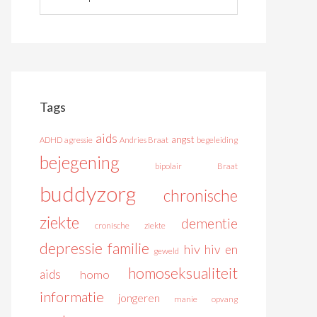
Tags
aids
angst
ADHD
agressie
Andries Braat
begeleiding
bejegening
bipolair
Braat
buddyzorg
chronische
ziekte
dementie
cronische ziekte
depressie
familie
hiv
hiv en
geweld
homoseksualiteit
aids
homo
informatie
jongeren
manie
opvang