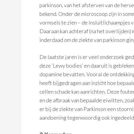
parkinson, van het afsterven van de herse
bekend. Onder de microscoop zijn in somm
vormsels te zien – de insluitlichaampjes
Daaraan kan achteraf (na het overlijden)
inderdaad om de ziekte van parkinson gin
De laatste jaren is er veel onderzoek ge
deze ‘Lewy bodies’ en daaruit is gebleke
dopamine bevatten. Vooral de ontdekking 
heeft bijgedragen aan inzicht hoe bepaal
cellen schade kan aanrichten. Deze fout
en de afbraak van bepaalde eiwitten, zoa
er bij de ziekte van Parkinson een stoorn
aandoening tegenwoordig ook ingedeeld bi