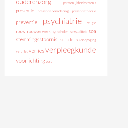
ouderenzorg
persoonlijkheidsstoornis
presentie
presentiebenadering
presentietheorie
psychiatrie
preventie
religie
soa
rouw
rouwverwerking
scholen
seksualiteit
stemmingsstoornis
suicide
suicidepoging
verpleegkunde
verlies
verdriet
voorlichting
zorg