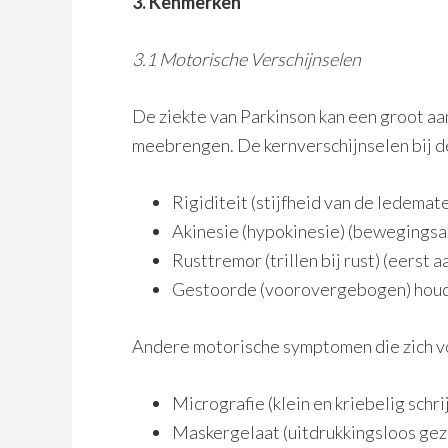
3. Kenmerken
3.1 Motorische Verschijnselen
De ziekte van Parkinson kan een groot aa
meebrengen. De kernverschijnselen bij de
Rigiditeit (stijfheid van de ledemat
Akinesie (hypokinesie) (bewegings
Rusttremor (trillen bij rust) (eerst 
Gestoorde (voorovergebogen) houd
Andere motorische symptomen die zich voo
Micrografie (klein en kriebelig schri
Maskergelaat (uitdrukkingsloos gez