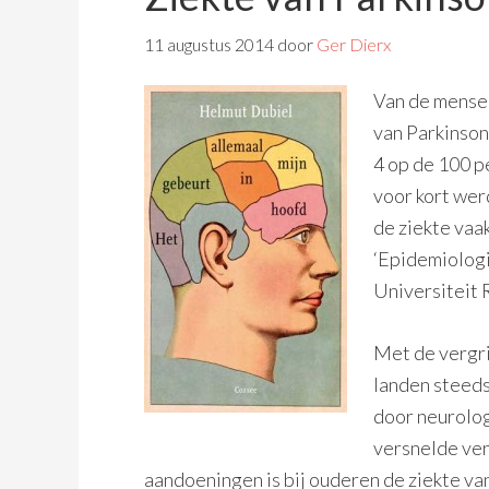
11 augustus 2014
door
Ger Dierx
Van de mensen
van Parkinson
4 op de 100 pe
voor kort we
de ziekte vaak
‘Epidemiologi
Universiteit
Met de vergri
landen steed
door neurolog
versnelde ver
aandoeningen is bij ouderen de ziekte van