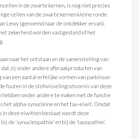
ncellen in de zwarte kernen, is nog niet precies
ige cellen van de zwarte kernen kleine ronde
 van Lewy (genoemd naar de ontdekker ervan).
 met zekerheid worden vastgesteld of het
g.
daan naar het ontstaan en de samenstelling van
n dat zij onder andere afbraakproducten van
van een aantal erfelijke vormen van parkinson
de fouten in de stofwisselingsstoornis van deze
en hebben onder andere te maken met de functie
ls het alpha-synucleïne en het tau-eiwit. Omdat
is in deze eiwitten bestaat wordt deze
j de ‘synucleopathie’ en bij de ’tauopathie’.