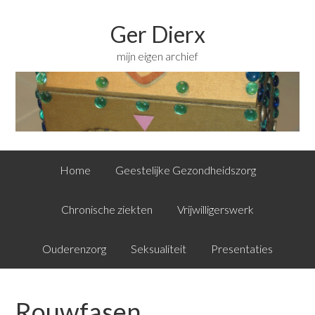
Ger Dierx
mijn eigen archief
Home
Geestelijke Gezondheidszorg
Chronische ziekten
Vrijwilligerswerk
Ouderenzorg
Seksualiteit
Presentaties
Rouwfasen