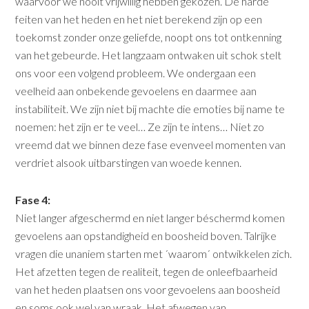
waarvoor we nooit vrijwillig hebben gekozen. De harde
feiten van het heden en het niet berekend zijn op een
toekomst zonder onze geliefde, noopt ons tot ontkenning
van het gebeurde. Het langzaam ontwaken uit schok stelt
ons voor een volgend probleem. We ondergaan een
veelheid aan onbekende gevoelens en daarmee aan
instabiliteit. We zijn niet bij machte die emoties bij name te
noemen: het zijn er te veel… Ze zijn te intens… Niet zo
vreemd dat we binnen deze fase evenveel momenten van
verdriet alsook uitbarstingen van woede kennen.
Fase 4:
Niet langer afgeschermd en niet langer béschermd komen
gevoelens aan opstandigheid en boosheid boven. Talrijke
vragen die unaniem starten met ´waarom´ ontwikkelen zich.
Het afzetten tegen de realiteit, tegen de onleefbaarheid
van het heden plaatsen ons voor gevoelens aan boosheid
en soms ook wel van wraak. Het afwegen van