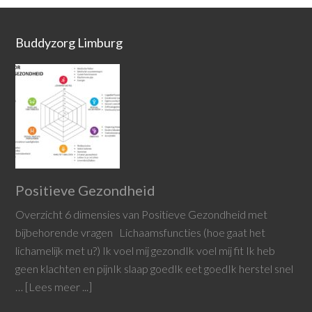
Buddyzorg Limburg
Positieve Gezondheid
Overzicht 6 dimensies van Positieve Gezondheid met
bijbehorende vragen Lichaamsfuncties (hoe gaat het
lichamelijk met u?) Ik voel mij gezondIk voel mij fit Ik heb
geen klachten en pijnIk slaap goedIk eet goedIk herstel snel
…
[Lees meer ...]