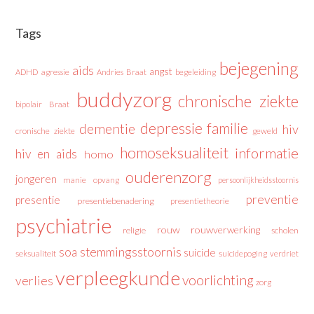
Tags
bejegening
aids
angst
ADHD
agressie
Andries Braat
begeleiding
buddyzorg
chronische ziekte
bipolair
Braat
depressie
familie
dementie
hiv
cronische ziekte
geweld
homoseksualiteit
informatie
hiv en aids
homo
ouderenzorg
jongeren
manie
opvang
persoonlijkheidsstoornis
preventie
presentie
presentiebenadering
presentietheorie
psychiatrie
rouw
rouwverwerking
religie
scholen
stemmingsstoornis
soa
suicide
seksualiteit
suicidepoging
verdriet
verpleegkunde
voorlichting
verlies
zorg