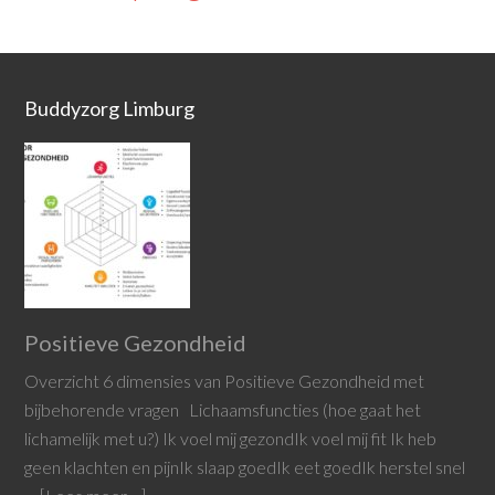
Buddyzorg Limburg
Positieve Gezondheid
Overzicht 6 dimensies van Positieve Gezondheid met
bijbehorende vragen Lichaamsfuncties (hoe gaat het
lichamelijk met u?) Ik voel mij gezondIk voel mij fit Ik heb
geen klachten en pijnIk slaap goedIk eet goedIk herstel snel