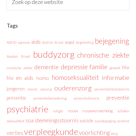
Tags
bejegening
aids
angst
ADHD
agressie
Andries Braat
begeleiding
buddyzorg
chronische ziekte
bipolair
Braat
depressie
familie
dementie
hiv
cronische ziekte
geweld
homoseksualiteit
informatie
hiv en aids
homo
ouderenzorg
jongeren
manie
opvang
persoonlijkheidsstoornis
preventie
presentie
presentiebenadering
presentietheorie
psychiatrie
rouw
rouwverwerking
religie
scholen
stemmingsstoornis
soa
suicide
seksualiteit
suicidepoging
verdriet
verpleegkunde
voorlichting
verlies
zorg