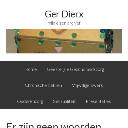
Ger Dierx
mijn eigen archief
Home
Geestelijke Gezondheidszorg
Chronische ziekten
Vrijwilligerswerk
Ouderenzorg
Seksualiteit
Presentaties
Er zijn geen woorden