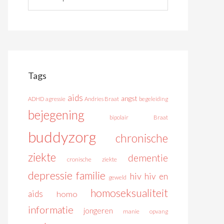
Tags
aids
angst
ADHD
agressie
Andries Braat
begeleiding
bejegening
bipolair
Braat
buddyzorg
chronische
ziekte
dementie
cronische ziekte
depressie
familie
hiv
hiv en
geweld
homoseksualiteit
aids
homo
informatie
jongeren
manie
opvang