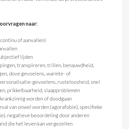
doorvragen naar:
(continu of aanvallen)
anvallen
ubjectief lijden
ngen, transpireren, trillen, benauwdheid,
ngen, dove gevoelens, warmte- of
personalisatie-gevoelens, rusteloosheid, snel
en, prikkelbaarheid, slaapproblemen
, krankzinnig worden of doodgaan
geval van onwel worden (agorafobie), specifieke
obie), negatieve beoordeling door anderen
heid die het leven kan vergezellen