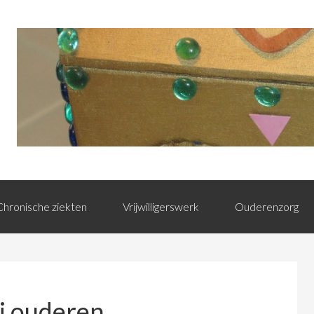
Chronische ziekten
Vrijwilligerswerk
Ouderenzorg
j ouderen