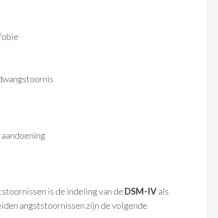
afobie
 dwangstoornis
e aandoening
s
tstoornissen is de indeling van de
DSM-IV
als
iden angststoornissen zijn de volgende