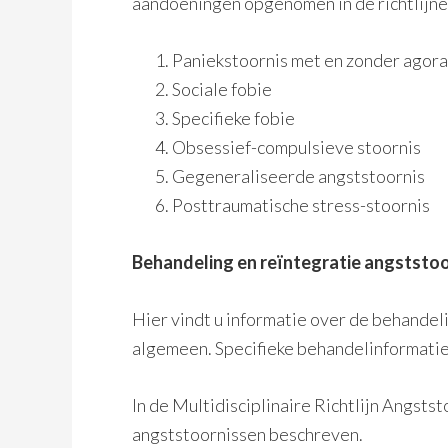
aandoeningen opgenomen in de richtlijne
Paniekstoornis met en zonder agor
Sociale fobie
Specifieke fobie
Obsessief-compulsieve stoornis
Gegeneraliseerde angststoornis
Posttraumatische stress-stoornis
Behandeling en reïntegratie angststo
Hier vindt u informatie over de behandel
algemeen. Specifieke behandelinformatie
In de Multidisciplinaire Richtlijn Angst
angststoornissen beschreven.