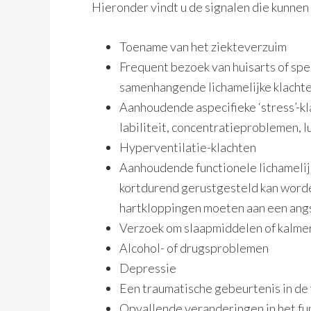
Hieronder vindt u de signalen die kunnen
Toename van het ziekteverzuim
Frequent bezoek van huisarts of spe
samenhangende lichamelijke klacht
Aanhoudende aspecifieke ‘stress’-kl
labiliteit, concentratieproblemen,
Hyperventilatie-klachten
Aanhoudende functionele lichamelijk
kortdurend gerustgesteld kan worde
hartkloppingen moeten aan een ang
Verzoek om slaapmiddelen of kalm
Alcohol- of drugsproblemen
Depressie
Een traumatische gebeurtenis in d
Opvallende veranderingen in het fu