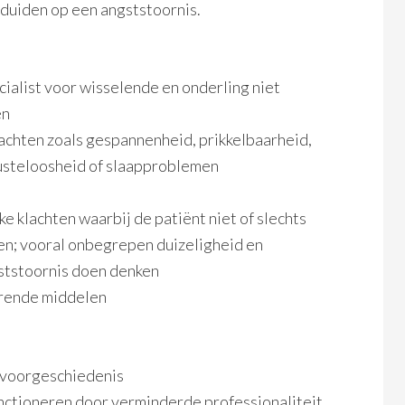
 duiden op een angststoornis.
cialist voor wisselende en onderling niet
en
achten zoals gespannenheid, prikkelbaarheid,
 lusteloosheid of slaapproblemen
e klachten waarbij de patiënt niet of slechts
n; vooral onbegrepen duizeligheid en
ststoornis doen denken
erende middelen
e voorgeschiedenis
nctioneren door verminderde professionaliteit