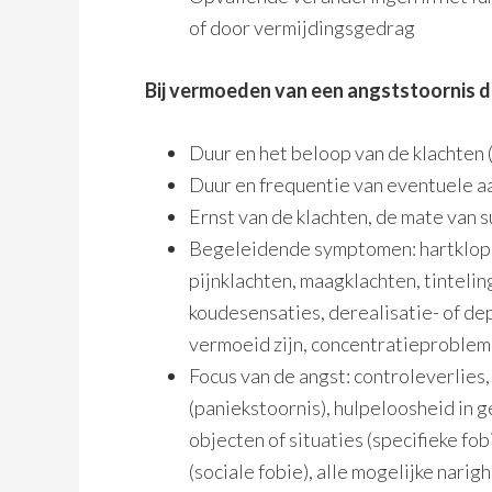
of door vermijdingsgedrag
Bij vermoeden van een angststoornis 
Duur en het beloop van de klachten 
Duur en frequentie van eventuele a
Ernst van de klachten, de mate van s
Begeleidende symptomen: hartkloppi
pijnklachten, maagklachten, tinteli
koudesensaties, derealisatie- of de
vermoeid zijn, concentratieproblem
Focus van de angst: controleverlies
(paniekstoornis), hulpeloosheid in 
objecten of situaties (specifieke f
(sociale fobie), alle mogelijke narig