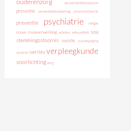
ouderenzorg
persoonlijkheidsstoornis
presentie
presentiebenadering
presentietheorie
psychiatrie
preventie
religie
soa
rouw
rouwverwerking
scholen
seksualiteit
stemmingsstoornis
suicide
suicidepoging
verpleegkunde
verlies
verdriet
voorlichting
zorg