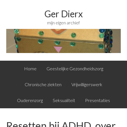
Ger Dierx
mijn eigen archief
Home
Geestelijke Gezondheidszorg
Chronische ziekten
Vrijwilligerswerk
Ouderenzorg
Seksualiteit
Presentaties
Resetten bij ADHD, over