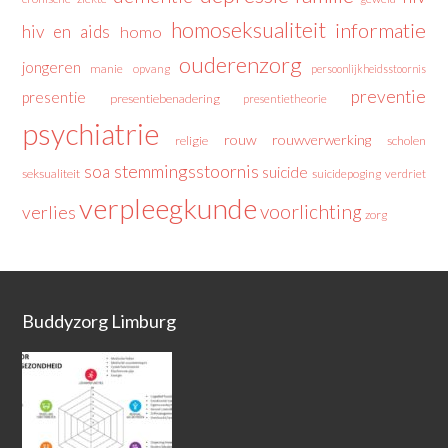
homoseksualiteit
informatie
hiv en aids
homo
ouderenzorg
jongeren
manie
opvang
persoonlijkheidsstoornis
preventie
presentie
presentiebenadering
presentietheorie
psychiatrie
rouw
rouwverwerking
religie
scholen
stemmingsstoornis
soa
suicide
seksualiteit
suicidepoging
verdriet
verpleegkunde
voorlichting
verlies
zorg
Buddyzorg Limburg