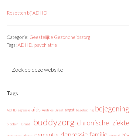
Resetten bij ADHD
Categorie:
Geestelijke Gezondheidszorg
Tags:
ADHD
,
psychiatrie
Tags
bejegening
aids
angst
ADHD
agressie
Andries Braat
begeleiding
buddyzorg
chronische ziekte
bipolair
Braat
depressie
familie
dementie
hiv
cronische ziekte
geweld