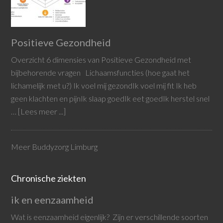
Positieve Gezondheid
Overzicht 6 dimensies van Positieve Gezondheid met
bijbehorende vragen Lichaamsfuncties (hoe gaat het
lichamelijk met u?) Ik voel mij gezondIk voel mij fit Ik heb
geen klachten en pijnIk slaap goedIk eet goedIk herstel snel
…
[Lees meer ...]
Meer Buddyzorg Limburg
Chronische ziekten
ik en eenzaamheid
Wat is eenzaamheid eigenlijk? Zijn er verschillende soorten